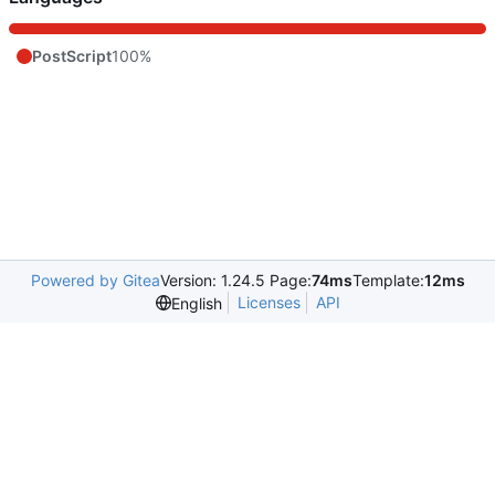
PostScript
100%
Powered by Gitea
Version: 1.24.5 Page:
74ms
Template:
12ms
Licenses
API
English