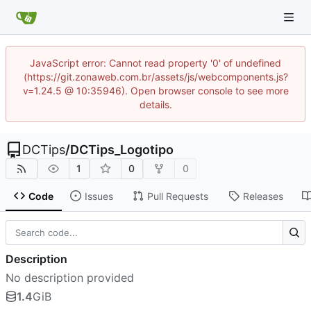
JavaScript error: Cannot read property '0' of undefined
(https://git.zonaweb.com.br/assets/js/webcomponents.js?
v=1.24.5 @ 10:35946). Open browser console to see more
details.
DCTips
/
DCTips_Logotipo
1
0
0
Code
Issues
Pull Requests
Releases
Description
No description provided
1.4
GiB