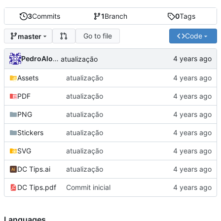
3
Commits
1
Branch
0
Tags
Go to file
Code
master
PedroAlonso
atualização
Assets
atualização
PDF
atualização
PNG
atualização
Stickers
atualização
SVG
atualização
DC Tips.ai
atualização
DC Tips.pdf
Commit inicial
Languages