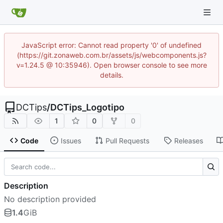
JavaScript error: Cannot read property '0' of undefined
(https://git.zonaweb.com.br/assets/js/webcomponents.js?
v=1.24.5 @ 10:35946). Open browser console to see more
details.
DCTips
/
DCTips_Logotipo
1
0
0
Code
Issues
Pull Requests
Releases
Description
No description provided
1.4
GiB