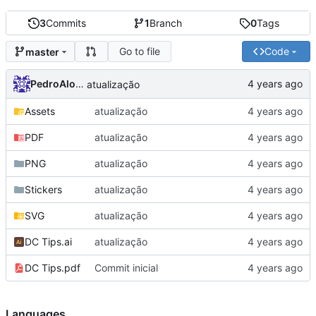
3
Commits
1
Branch
0
Tags
Go to file
Code
master
PedroAlonso
atualização
Assets
atualização
PDF
atualização
PNG
atualização
Stickers
atualização
SVG
atualização
DC Tips.ai
atualização
DC Tips.pdf
Commit inicial
Languages