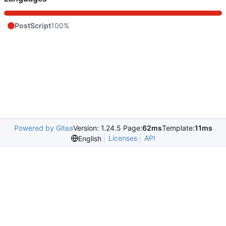
PostScript
100%
Powered by Gitea
Version: 1.24.5 Page:
62ms
Template:
11ms
Licenses
API
English