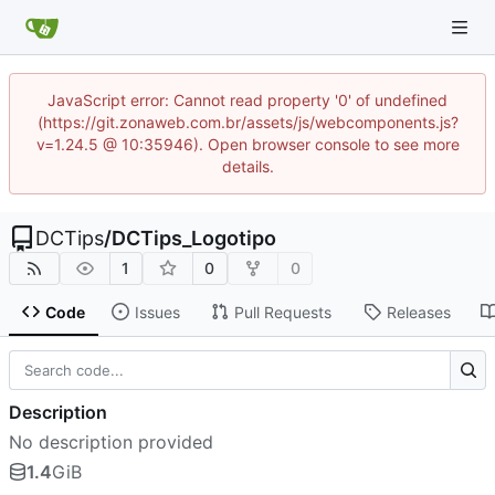
JavaScript error: Cannot read property '0' of undefined
(https://git.zonaweb.com.br/assets/js/webcomponents.js?
v=1.24.5 @ 10:35946). Open browser console to see more
details.
DCTips
/
DCTips_Logotipo
1
0
0
Code
Issues
Pull Requests
Releases
Description
No description provided
1.4
GiB