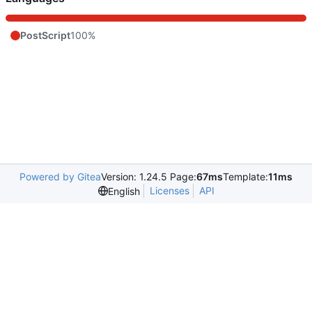
PostScript
100%
Powered by Gitea
Version: 1.24.5 Page:
67ms
Template:
11ms
Licenses
API
English