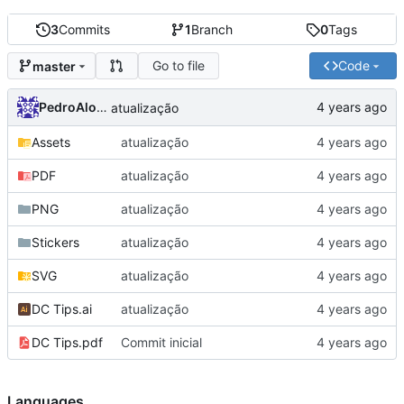
3
Commits
1
Branch
0
Tags
Go to file
Code
master
PedroAlonso
atualização
Assets
atualização
PDF
atualização
PNG
atualização
Stickers
atualização
SVG
atualização
DC Tips.ai
atualização
DC Tips.pdf
Commit inicial
Languages