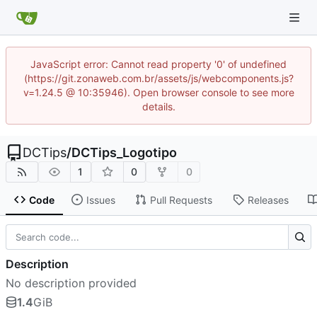
JavaScript error: Cannot read property '0' of undefined
(https://git.zonaweb.com.br/assets/js/webcomponents.js?
v=1.24.5 @ 10:35946). Open browser console to see more
details.
DCTips
/
DCTips_Logotipo
1
0
0
Code
Issues
Pull Requests
Releases
Description
No description provided
1.4
GiB