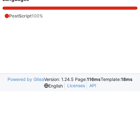
PostScript
100%
Powered by Gitea
Version: 1.24.5 Page:
116ms
Template:
18ms
Licenses
API
English