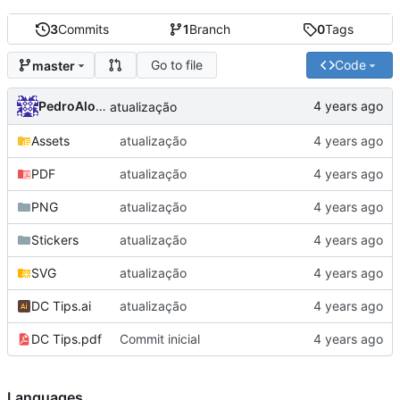
3
Commits
1
Branch
0
Tags
Go to file
Code
master
PedroAlonso
atualização
Assets
atualização
PDF
atualização
PNG
atualização
Stickers
atualização
SVG
atualização
DC Tips.ai
atualização
DC Tips.pdf
Commit inicial
Languages