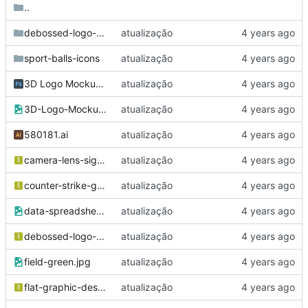
..
debossed-logo-mockup-white-paper
atualização
sport-balls-icons
atualização
3D Logo Mockup E.psd
atualização
3D-Logo-Mockup-E.jpg
atualização
580181.ai
atualização
camera-lens-signs-set.zip
atualização
counter-strike-global-offensive-vector-logo-seeklogo.com.zip
atualização
data-spreadsheet.png
atualização
debossed-logo-mockup-white-paper.zip
atualização
field-green.jpg
atualização
flat-graphic-designer-logo-collection.zip
atualização