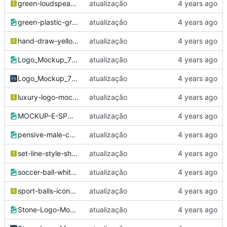
green-loudspeaker-realistic-background.zip
atualização
green-plastic-grass-textured-backdrop.jpg
atualização
hand-draw-yellow-watercolor-strock-white-background.zip
atualização
Logo_Mockup_79.jpg
atualização
Logo_Mockup_79.psd
atualização
luxury-logo-mockup-chrome.zip
atualização
MOCKUP-E-SPORTS.jpg
atualização
pensive-male-customer-looking-away.jpg
atualização
set-line-style-shield-symbols-icons.zip
atualização
soccer-ball-white-line-stadium.jpg
atualização
sport-balls-icons.zip
atualização
Stone-Logo-Mockup.jpg
atualização