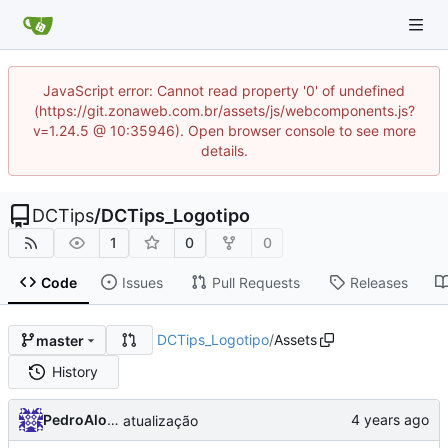
JavaScript error: Cannot read property '0' of undefined
(https://git.zonaweb.com.br/assets/js/webcomponents.js?
v=1.24.5 @ 10:35946). Open browser console to see more
details.
DCTips
/
DCTips_Logotipo
1
0
0
Code
Issues
Pull Requests
Releases
DCTips_Logotipo
/
Assets
master
History
PedroAlonso
atualização