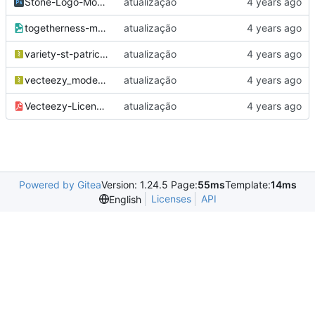
Stone-Logo-Mockup.psd
atualização
togetherness-multiethnic-soccer-fans-cheering-favorite-team-with-bright-emotions-isolated-white-background.jpg
atualização
variety-st-patricks-day-icons.zip
atualização
vecteezy_modern-flat-design-of-gamepad-or-joystick-with-music-note-icon-for-web_3067936.zip
atualização
Vecteezy-License-Information.pdf
atualização
Powered by Gitea
Version: 1.24.5 Page:
55ms
Template:
14ms
Licenses
API
English