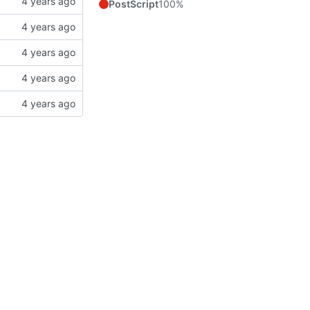
PostScript
100%