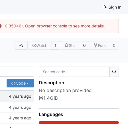
Sign In
@ 10:35946). Open browser console to see more details.
1
0
0
Watch
Star
Fork
Description
Code
No description provided
1.4
GiB
Languages