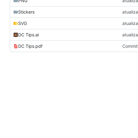
PNG
atualiz
Stickers
atualiz
SVG
atualiz
DC Tips.ai
atualiz
DC Tips.pdf
Commit 