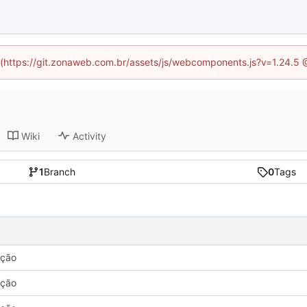
ed (https://git.zonaweb.com.br/assets/js/webcomponents.js?v=1.24.5 
Wiki
Activity
1
Branch
0
Tags
ação
ação