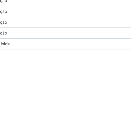
ação
ação
ação
ação
inicial