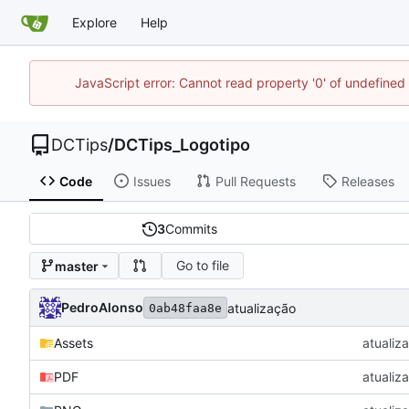
Explore
Help
JavaScript error: Cannot read property '0' of undefin
DCTips
/
DCTips_Logotipo
Code
Issues
Pull Requests
Releases
3
Commits
Go to file
master
PedroAlonso
atualização
0ab48faa8e
Assets
atualiz
PDF
atualiz