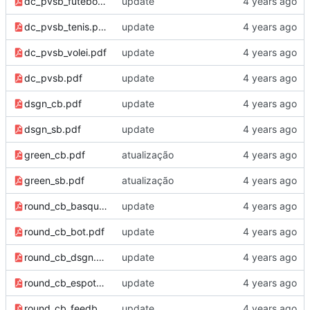
dc_pvsb_futebol.pdf
update
dc_pvsb_tenis.pdf
update
dc_pvsb_volei.pdf
update
dc_pvsb.pdf
update
dsgn_cb.pdf
update
dsgn_sb.pdf
update
green_cb.pdf
atualização
green_sb.pdf
atualização
round_cb_basquete.pdf
update
round_cb_bot.pdf
update
round_cb_dsgn.pdf
update
round_cb_espots.pdf
update
round_cb_feedback.pdf
update