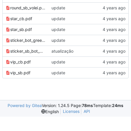
round_sb_volei.pdf
update
star_cb.pdf
update
star_sb.pdf
update
sticker_bot_green_cb.pdf
update
sticker_sb_bot_green.pdf
atualização
vip_cb.pdf
update
vip_sb.pdf
update
Powered by Gitea
Version: 1.24.5 Page:
78ms
Template:
24ms
Licenses
API
English