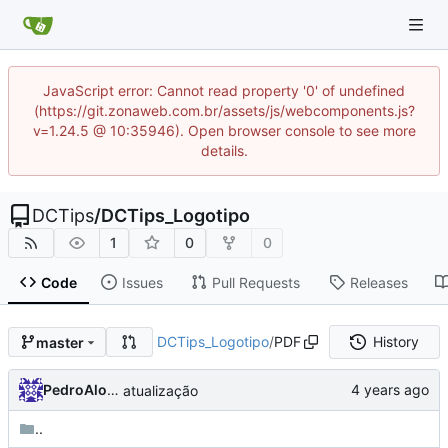
JavaScript error: Cannot read property '0' of undefined
(https://git.zonaweb.com.br/assets/js/webcomponents.js?
v=1.24.5 @ 10:35946). Open browser console to see more
details.
DCTips
/
DCTips_Logotipo
1
0
0
Code
Issues
Pull Requests
Releases
DCTips_Logotipo
/
PDF
History
master
PedroAlonso
atualização
..